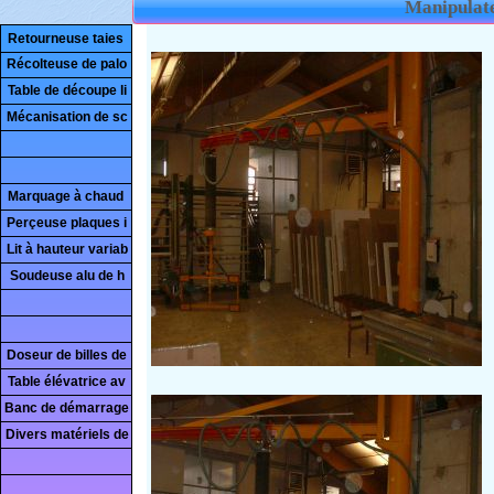
Manipulate
Retourneuse taies
Récolteuse de palo
Table de découpe li
Mécanisation de sc
Marquage à chaud
Perçeuse plaques i
Lit à hauteur variab
Soudeuse alu de h
Doseur de billes de
Table élévatrice av
Banc de démarrage
Divers matériels de