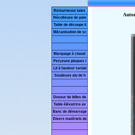
Retourneuse taies
Récolteuse de palo
Table de découpe li
Mécanisation de sc
Marquage à chaud
Perçeuse plaques i
Lit à hauteur variab
Soudeuse alu de h
Doseur de billes de
Table élévatrice av
Banc de démarrage
Divers matériels de