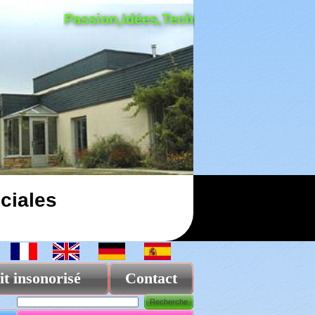
Passion,Idées,Technologie!
ciales
it insonorisé
Contact
Recherche