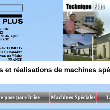
s et réalisations de machines spé
e pose pare brise
Machines Spéciales
L