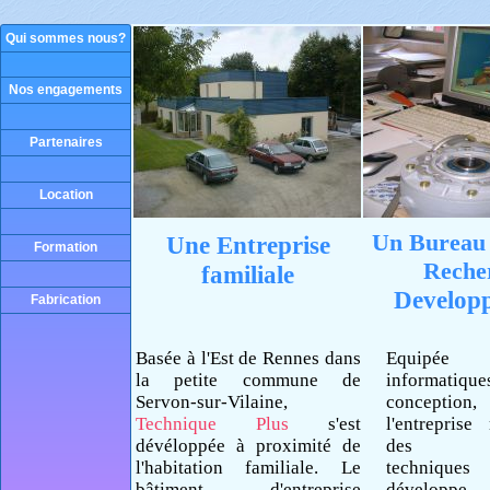
Qui sommes nous?
Nos engagements
Partenaires
Location
Un Bureau 
Une Entreprise
Formation
Reche
familiale
Develop
Fabrication
Basée à l'Est de Rennes dans
Equipée d
la petite commune de
informati
Servon-sur-Vilaine,
conception,
Technique Plus
s'est
l'entreprise
dévéloppée à proximité de
des sol
l'habitation familiale. Le
techniq
bâtiment d'entreprise
dévelop